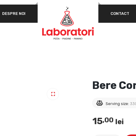
OBLIGATORIU
PAROLĂ
*
AD
DESPRE NOI
CONTACT
P
ȚINE-MĂ MINTE
AUTENTIFICARE
Ai uitat parola?
Da
ex
co
d
Bere Co
Serving size:
33
15
,00
lei