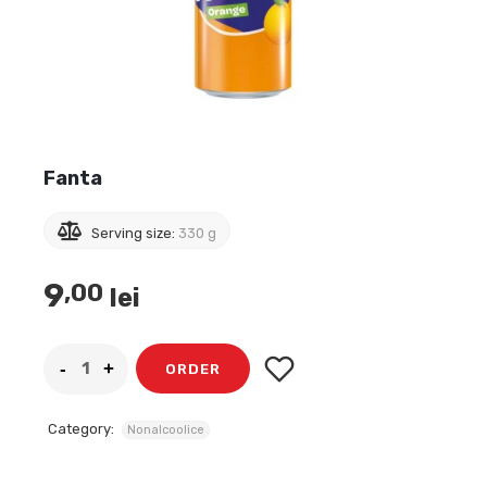
Fanta
Serving size:
330 g
9
,00
lei
ORDER
Category:
Nonalcoolice