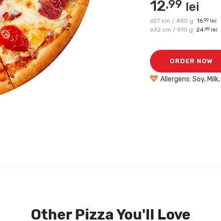
12
,99
lei
⌀27 cm / 480 g
16
,99
lei
⌀32 cm / 810 g
24
,99
lei
ORDER NOW
Allergens: Soy, Milk
Other
Pizza
You'll Love