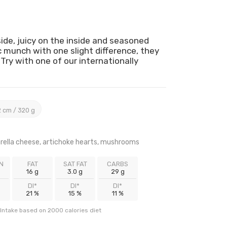
ide, juicy on the inside and seasoned
ic munch with one slight difference, they
Try with one of our internationally
 cm / 320 g
ella cheese, artichoke hearts, mushrooms
N
FAT
SAT FAT
CARBS
16 g
3.0 g
29 g
DI*
DI*
DI*
21 %
15 %
11 %
Intake based on 2000 calories diet