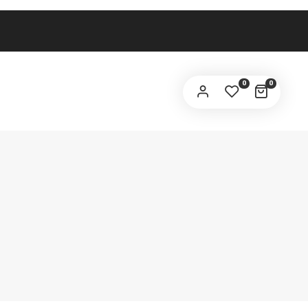
OBLIGATORIU
RESĂ EMAIL
*
OBLIGATORIU
AROLĂ
*
0
0
tele dvs. personale vor fi utilizate pentru a imbunătăți
periența pe acest site web, pentru a gestiona accesul la
ntul dvs. și pentru alte scopuri descrise în pagina noastră
politică de confidențialitate
e
.
ÎNREGISTRARE