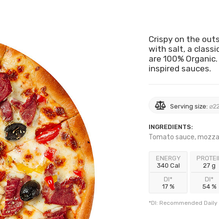
Crispy on the outs
with salt, a class
are 100% Organic. 
inspired sauces.
Serving size:
⌀22
INGREDIENTS:
Tomato sauce, mozzar
ENERGY
PROTEI
340 Cal
27 g
DI*
DI*
17 %
54 %
*DI: Recommended Daily 