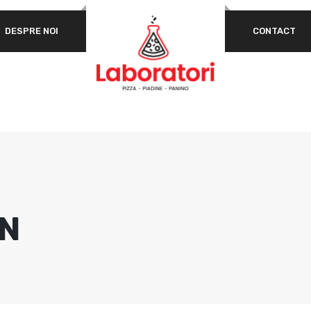
OBLIGATORIU
PAROLĂ
*
AD
DESPRE NOI
CONTACT
P
ȚINE-MĂ MINTE
AUTENTIFICARE
Ai uitat parola?
Da
ex
co
d
EN